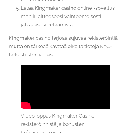
Lataa Kingmaker casino online -sovellus
mobiililaitteeseesi vaihtoehtoisesti
jatkaaksesi pelaamista.
Kingmaker casino tarjoaa sujuvaa rekisteröintiä,
mutta on tärkeää käyttää oikeita tietoja KYC-
tarkastusten vuoksi.
Video-oppas Kingmaker Casino -
rekisteröinnistä ja bonusten
hyödyntämisestä.