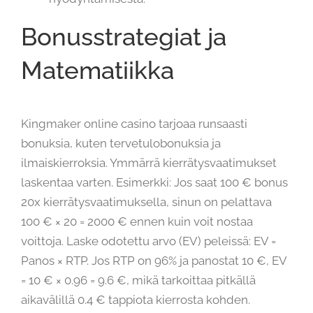
Bonusstrategiat ja
Matematiikka
Kingmaker online casino tarjoaa runsaasti
bonuksia, kuten tervetulobonuksia ja
ilmaiskierroksia. Ymmärrä kierrätysvaatimukset
laskentaa varten. Esimerkki: Jos saat 100 € bonus
20x kierrätysvaatimuksella, sinun on pelattava
100 € × 20 = 2000 € ennen kuin voit nostaa
voittoja. Laske odotettu arvo (EV) peleissä: EV =
Panos × RTP. Jos RTP on 96% ja panostat 10 €, EV
= 10 € × 0.96 = 9.6 €, mikä tarkoittaa pitkällä
aikavälillä 0.4 € tappiota kierrosta kohden.