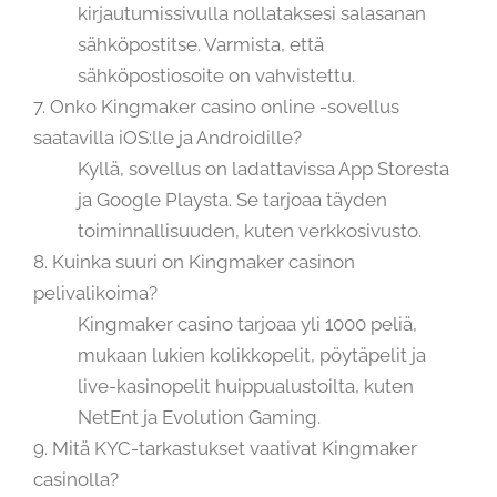
kirjautumissivulla nollataksesi salasanan
sähköpostitse. Varmista, että
sähköpostiosoite on vahvistettu.
7. Onko Kingmaker casino online -sovellus
saatavilla iOS:lle ja Androidille?
Kyllä, sovellus on ladattavissa App Storesta
ja Google Playsta. Se tarjoaa täyden
toiminnallisuuden, kuten verkkosivusto.
8. Kuinka suuri on Kingmaker casinon
pelivalikoima?
Kingmaker casino tarjoaa yli 1000 peliä,
mukaan lukien kolikkopelit, pöytäpelit ja
live-kasinopelit huippualustoilta, kuten
NetEnt ja Evolution Gaming.
9. Mitä KYC-tarkastukset vaativat Kingmaker
casinolla?