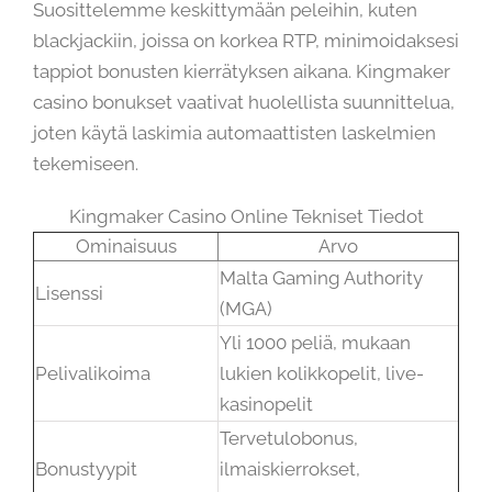
Suosittelemme keskittymään peleihin, kuten
blackjackiin, joissa on korkea RTP, minimoidaksesi
tappiot bonusten kierrätyksen aikana. Kingmaker
casino bonukset vaativat huolellista suunnittelua,
joten käytä laskimia automaattisten laskelmien
tekemiseen.
Kingmaker Casino Online Tekniset Tiedot
Ominaisuus
Arvo
Malta Gaming Authority
Lisenssi
(MGA)
Yli 1000 peliä, mukaan
Pelivalikoima
lukien kolikkopelit, live-
kasinopelit
Tervetulobonus,
Bonustyypit
ilmaiskierrokset,