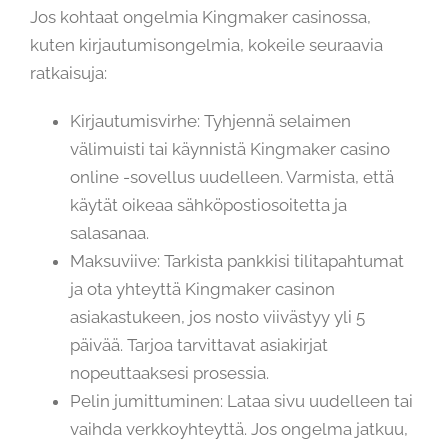
Jos kohtaat ongelmia Kingmaker casinossa,
kuten kirjautumisongelmia, kokeile seuraavia
ratkaisuja:
Kirjautumisvirhe: Tyhjennä selaimen
välimuisti tai käynnistä Kingmaker casino
online -sovellus uudelleen. Varmista, että
käytät oikeaa sähköpostiosoitetta ja
salasanaa.
Maksuviive: Tarkista pankkisi tilitapahtumat
ja ota yhteyttä Kingmaker casinon
asiakastukeen, jos nosto viivästyy yli 5
päivää. Tarjoa tarvittavat asiakirjat
nopeuttaaksesi prosessia.
Pelin jumittuminen: Lataa sivu uudelleen tai
vaihda verkkoyhteyttä. Jos ongelma jatkuu,